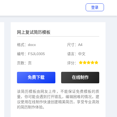
登录
T
网上复试简历模板
o
o
l
s
格式：
docx
尺寸：
A4
编号：
FSJL0305
语言：
中文
页数：
页
评分：
免费下载
在线制作
该简历模板由网友上传，不能保证免费模板的质
量，你可能会遇到打开错乱，编辑困难的情况。建
议使用在线制作快速创建精美简历，享受专业高效
的简历制作体验。