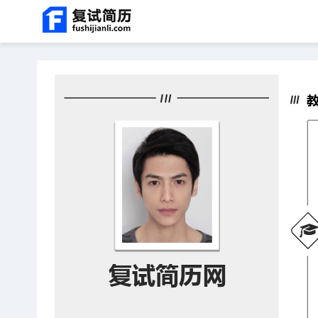
of 1
T
F
P
N
Z
Z
o
i
r
e
o
o
g
n
e
x
o
o
g
d
v
t
m
m
l
i
O
I
e
o
u
n
S
u
t
i
s
d
e
b
a
r
复试简历网