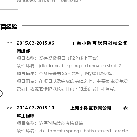
windows/unix
编程，图形图像学
.
项目经验
>>
2015.03-2015.06           
上海小陈互联网科技公司
网络部
项目名称：爱存爱贷项目（
P2P
线上平台）
软件环境：
jdk+tomcat+spring+hibernate+struts2
项目描述：本系统采用
SSH
架构，
Mysql
数据库。
项目职责：在项目以及完成的基础之上，主要负责爱存爱
贷项目功能的维护以及项目页面的重新设计和编写。
>>
2014.07-2015.10             
上海小陈互联网公司
软
件工程师
项目名称：济医附院绩效考核系统
软件环境：
jdk+tomcat+spring+ibatis+struts1+oracle 