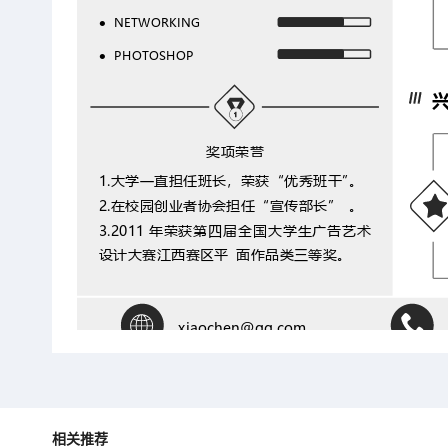
NETWORKING

PHOTOSHOP

奖项荣誉
1.
大学一直担任班长，荣获“优秀班干
”
。
2.
在校园创业者协会担任“宣传部长”
。
3.2011
年荣获第四届全国大学生广告艺术
设计大赛江西赛区平
面作品类三等奖。
xiaochen@qq.com
相关推荐