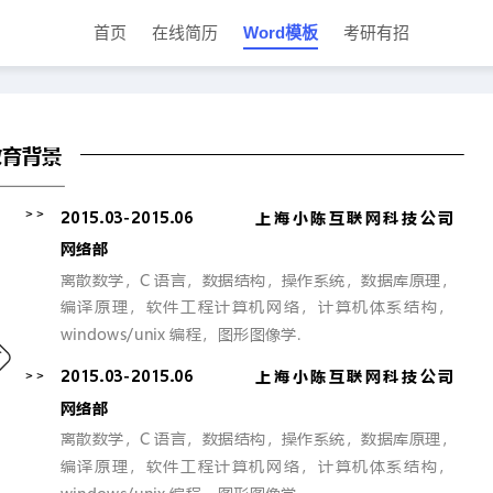
首页
在线简历
Word模板
考研有招
C
P
O
P
D
u
r
p
r
o
r
教育背景
e
e
i
w
r
s
n
n
n
e
e
t
l
n
n
o
t
>>
t
a
2015.03-2015.06           
上海小陈互联网科技公司
V
a
d
i
t
网络部
e
i
w
o
离散数学，
C
语言，数据结构，操作系统，数据库原理，
n
编译原理，软件工程计算机网络，计算机体系结构，
M
o
windows/unix
编程，图形图像学
.
d
e
>>
2015.03-2015.06           
上海小陈互联网科技公司
网络部
离散数学，
C
语言，数据结构，操作系统，数据库原理，
编译原理，软件工程计算机网络，计算机体系结构，