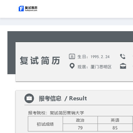
of 1
T
F
o
i
g
n
g
d
l
e
.
.
1995
2
24
生日：
S
复试简历
i
d
现居：厦门思明区
e
b
a
r
报考信息
  / Result    
报考院校：复试简历营销大学
政治
英语
初试成绩
79
85