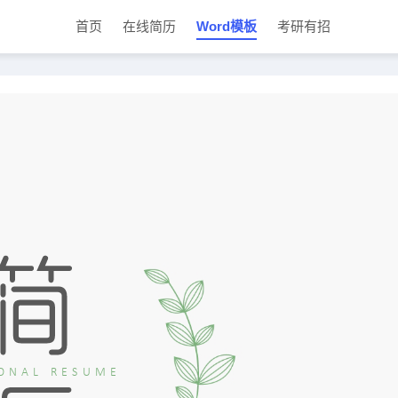
首页
在线简历
Word模板
考研有招
C
P
O
P
D
u
r
p
r
o
r
e
e
i
w
r
s
n
n
n
e
e
t
l
n
n
o
t
t
a
V
a
d
i
t
e
i
w
o
n
M
o
d
e
O
N
A
L
R
E
S
U
M
E