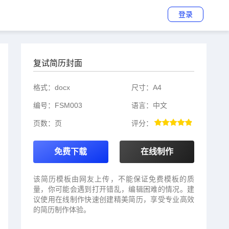
登录
T
复试简历封面
o
o
l
s
格式：
docx
尺寸：
A4
编号：
FSM003
语言：
中文
页数：
页
评分：
免费下载
在线制作
该简历模板由网友上传，不能保证免费模板的质
量，你可能会遇到打开错乱，编辑困难的情况。建
议使用在线制作快速创建精美简历，享受专业高效
的简历制作体验。