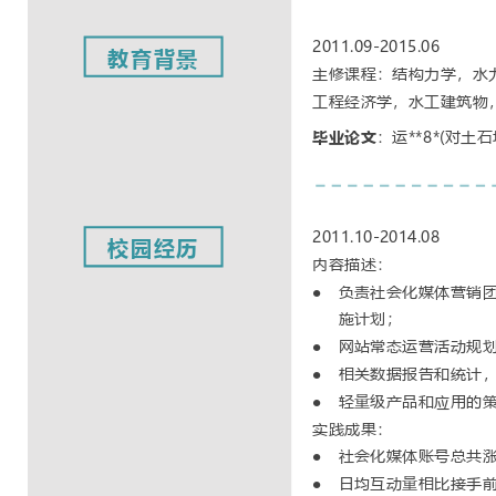
2011.09-2015.06              
教育背景
主修课程：结构力学，水
工程经济学，水工建筑物
毕业论文
：运
**8*(
对土石
2011.10-2014.08              
校园经历
内容描述：
负责社会化媒体营销

施计划；
网站常态运营活动规

相关数据报告和统计

轻量级产品和应用的

实践成果：
社会化媒体账号总共

日均互动量相比接手
