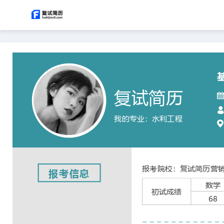
of 1
T
F
o
i
g
n
g
d
l
e
复试简历
S
i
d
我的专业：水利工程
e
b
教育背
a
r
报考院校：复试简历营
报考信息
数学
初试成绩
68