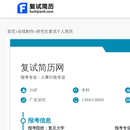
首页
>
在线制作
>
研究生复试个人简历
复试简历网
报考专业：人事行政专业
26岁
本科



广东深圳
13800138000



报考信息
报考院校：复旦大学
报考专