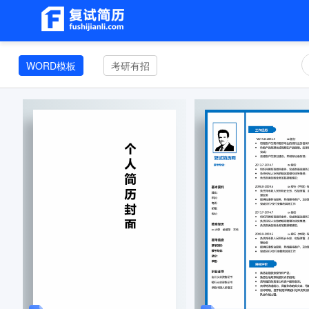
WORD模板
考研有招