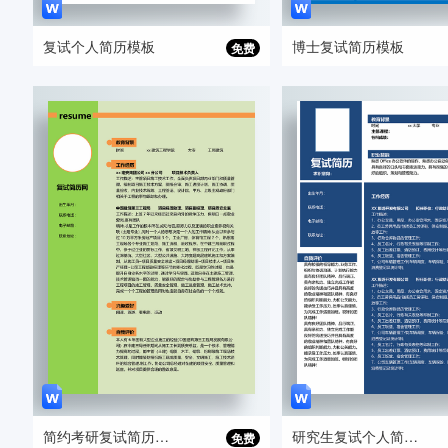
复试个人简历模板
1000
博士复试简历模板
免费
简约考研复试简历模板
1000
研究生复试个人简历模板
免费