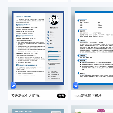
考研复试个人简历模板
1000
mba复试简历模板
免费