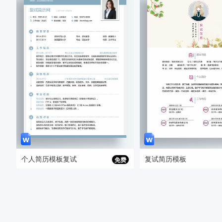
个人简历模板复试
1000
复试简历模板
免费