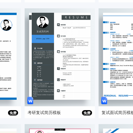
1000
考研复试简历模板
1000
复试面试简历模
免费
免费